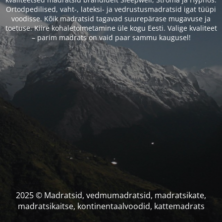
Ortodpedilised, vaht-, lateksi- ja vedrustusmadratsid igat tüüpi
voodisse. Kõik madratsid tagavad suurepärase mugavuse ja
toetuse. Kiire kohaletoimetamine üle kogu Eesti. Valige kvaliteet
– parim madrats on vaid paar sammu kaugusel!
2025 © Madratsid, vedmumadratsid, madratsikate,
madratsikaitse, kontinentaalvoodid, kattemadrats