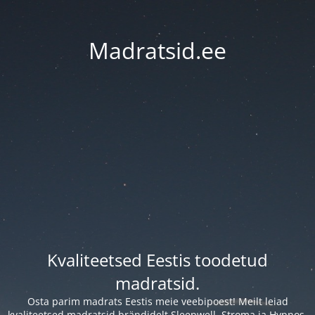
Madratsid.ee
Kvaliteetsed Eestis toodetud
madratsid.
Osta parim madrats Eestis meie veebipoest! Meilt leiad
kvaliteetsed madratsid brändidelt Sleepwell, Stroma ja Hypnos.