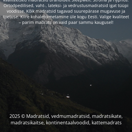
Ortodpedilised, vaht-, lateksi- ja vedrustusmadratsid igat tüüpi
voodisse. Kõik madratsid tagavad suurepärase mugavuse ja
toetuse. Kiire kohaletoimetamine üle kogu Eesti. Valige kvaliteet
– parim madrats on vaid paar sammu kaugusel!
2025 © Madratsid, vedmumadratsid, madratsikate,
madratsikaitse, kontinentaalvoodid, kattemadrats