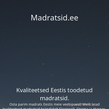
Madratsid.ee
Kvaliteetsed Eestis toodetud
madratsid.
Osta parim madrats Eestis meie veebipoest! Meilt leiad
kvaliteetsed madratsid brändidelt Sleepwell, Stroma ja Hypnos.